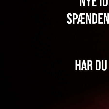
Nye i
spænden
Har du