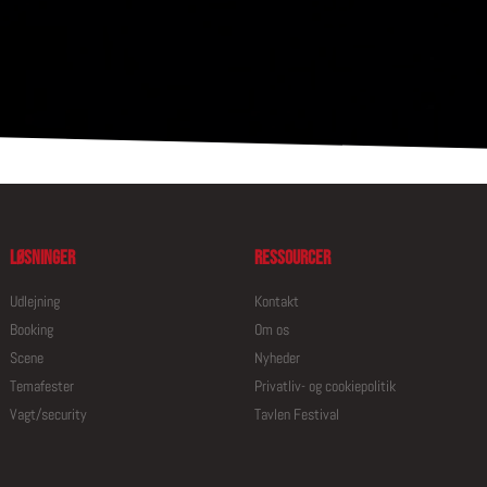
Løsninger
Ressourcer
Udlejning
Kontakt
Booking
Om os
Scene
Nyheder
Temafester
Privatliv- og cookiepolitik
Vagt/security
Tavlen Festival