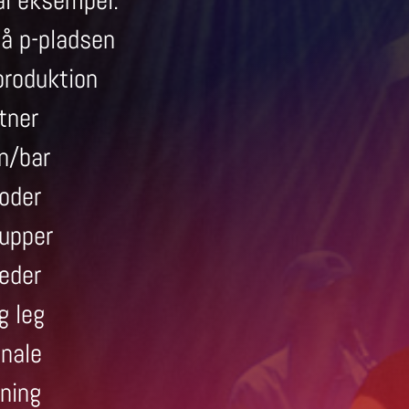
al eksempel.
å p-pladsen
produktion
tner
n/bar
oder
upper
æder
g leg
nale
ning