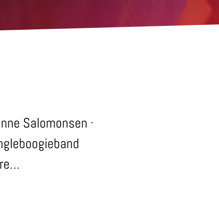
Sanne Salomonsen ·
Jungleboogieband
dre…