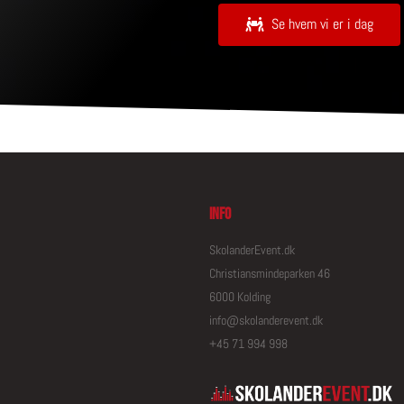
Se hvem vi er i dag
Info
SkolanderEvent.dk
Christiansmindeparken 46
6000 Kolding
info@skolanderevent.dk
+45 71 994 998