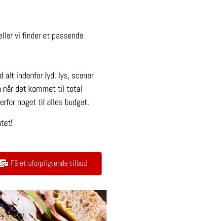
eller vi finder et passende
alt indenfor lyd, lys, scener
n når det kommet til total
erfor noget til alles budget.
tet!
Få et uforpligtende tilbud