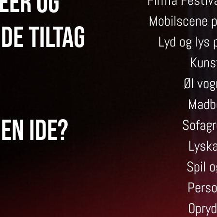
deér og
Firma Festiv
Mobilscene p
de tiltag
Lyd og lys 
Kuns
Øl vog
Madb
 en ide?
Sofagr
Lysk
Spil o
Perso
Opryd