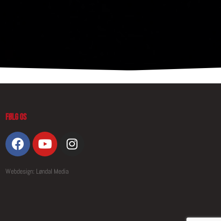
Følg os
Webdesign: Løndal Media