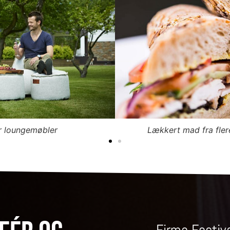
er loungemøbler
Lækkert mad fra fle