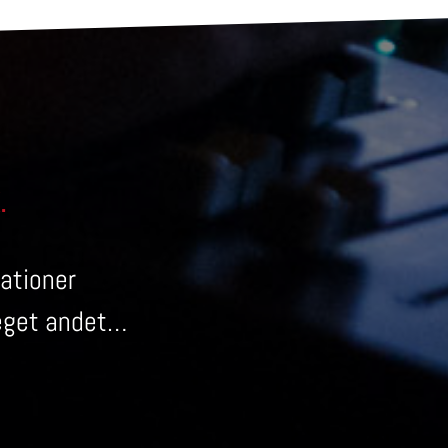
.
ationer
eget andet…