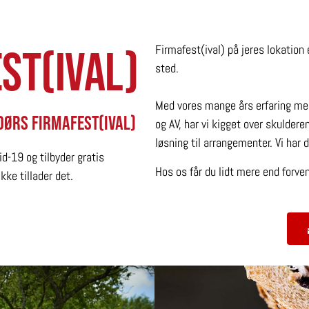
Firmafest(ival) på jeres lokation 
st(ival)
sted.
Med vores mange års erfaring med 
dørs firmafest(ival)
og AV, har vi kigget over skuldere
løsning til arrangementer. Vi har d
id-19 og tilbyder gratis
Hos os får du lidt mere end forven
ikke tillader det.