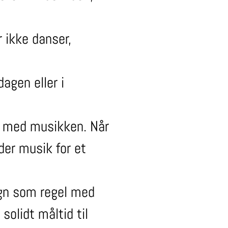
r ikke danser,
agen eller i
te med musikken. Når
der musik for et
egn som regel med
solidt måltid til