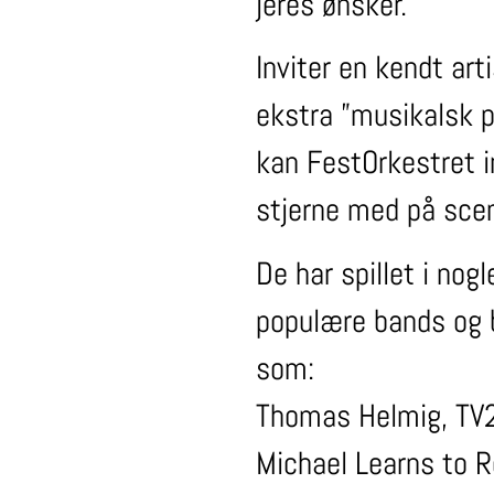
jeres ønsker.
Inviter en kendt art
ekstra ”musikalsk pr
kan FestOrkestret i
stjerne med på sce
De har spillet i nog
populære bands og b
som:
Thomas Helmig, TV2
Michael Learns to 