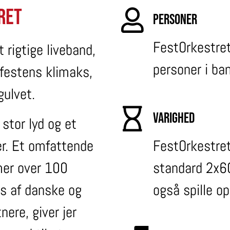
ret
Personer
FestOrkestret
 rigtige liveband,
personer i ba
festens klimaks,
ulvet.
Varighed
stor lyd og et
FestOrkestret
er. Et omfattende
standard 2x6
mer over 100
også spille op
ts af danske og
nere, giver jer